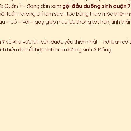
 vực Quận 7 – đang dần xem
gội đầu dưỡng sinh quận 7
mỗi tuần. Không chỉ làm sạch tóc bằng thảo mộc thiên nhi
u – cổ – vai – gáy, giúp máu lưu thông tốt hơn, tinh thầ
 7
và khu vực lân cận được yêu thích nhất – nơi bạn có t
ch hiện đại kết hợp tinh hoa dưỡng sinh Á Đông.