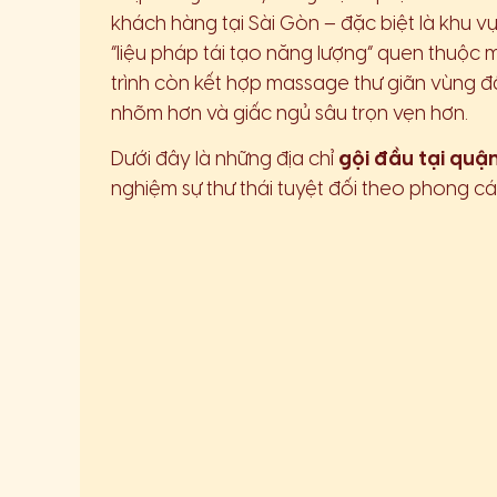
khách hàng tại Sài Gòn – đặc biệt là khu
“liệu pháp tái tạo năng lượng” quen thuộc 
trình còn kết hợp massage thư giãn vùng đầ
nhõm hơn và giấc ngủ sâu trọn vẹn hơn.
Dưới đây là những địa chỉ
gội đầu tại quận
nghiệm sự thư thái tuyệt đối theo phong cá