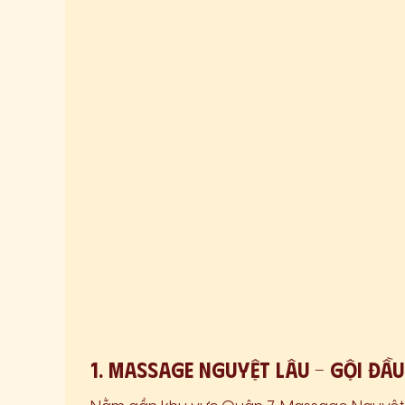
1. Massage Nguyệt Lâu – Gội đ