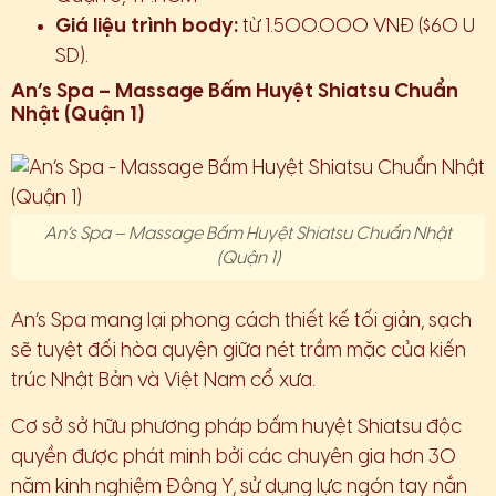
Giá liệu trình body:
từ 1.500.000 VNĐ ($60 U
SD).
An’s Spa – Massage Bấm Huyệt Shiatsu Chuẩn
Nhật (Quận 1)
An’s Spa – Massage Bấm Huyệt Shiatsu Chuẩn Nhật
(Quận 1)
An’s Spa mang lại phong cách thiết kế tối giản, sạch
sẽ tuyệt đối hòa quyện giữa nét trầm mặc của kiến
trúc Nhật Bản và Việt Nam cổ xưa.
Cơ sở sở hữu phương pháp bấm huyệt Shiatsu độc
quyền được phát minh bởi các chuyên gia hơn 30
năm kinh nghiệm Đông Y, sử dụng lực ngón tay nắn