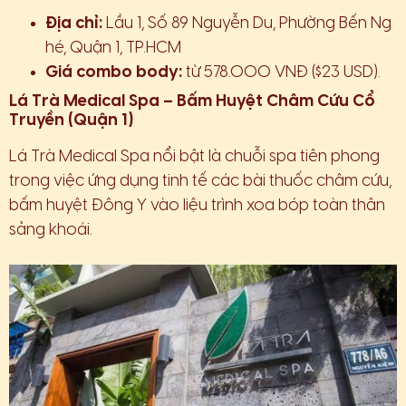
Địa chỉ:
Lầu 1, Số 89 Nguyễn Du, Phường Bến Ng
hé, Quận 1, TP.HCM
Giá combo body:
từ 578.000 VNĐ ($23 USD).
Lá Trà Medical Spa – Bấm Huyệt Châm Cứu Cổ
Truyền (Quận 1)
Lá Trà Medical Spa nổi bật là chuỗi spa tiên phong
trong việc ứng dụng tinh tế các bài thuốc châm cứu,
bấm huyệt Đông Y vào liệu trình xoa bóp toàn thân
sảng khoái.