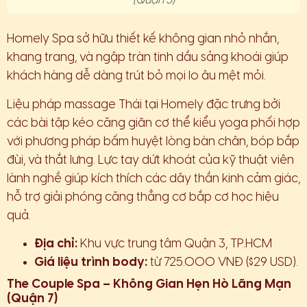
(Quận 3)
Homely Spa sở hữu thiết kế không gian nhỏ nhắn,
khang trang, và ngập tràn tinh dầu sảng khoái giúp
khách hàng dễ dàng trút bỏ mọi lo âu mệt mỏi.
Liệu pháp massage Thái tại Homely đặc trưng bởi
các bài tập kéo căng giãn cơ thể kiểu yoga phối hợp
với phương pháp bấm huyệt lòng bàn chân, bóp bắp
đùi, và thắt lưng. Lực tay dứt khoát của kỹ thuật viên
lành nghề giúp kích thích các dây thần kinh cảm giác,
hỗ trợ giải phóng căng thẳng cơ bắp cơ học hiệu
quả.
Địa chỉ:
Khu vực trung tâm Quận 3, TP.HCM
Giá liệu trình body:
từ 725.000 VNĐ ($29 USD).
The Couple Spa – Không Gian Hẹn Hò Lãng Mạn
(Quận 7)