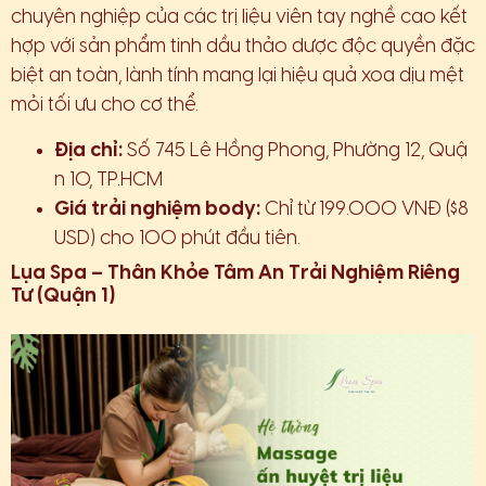
chuyên nghiệp của các trị liệu viên tay nghề cao kết
hợp với sản phẩm tinh dầu thảo dược độc quyền đặc
biệt an toàn, lành tính mang lại hiệu quả xoa dịu mệt
mỏi tối ưu cho cơ thể.
Địa chỉ:
Số 745 Lê Hồng Phong, Phường 12, Quậ
n 10, TP.HCM
Giá trải nghiệm body:
Chỉ từ 199.000 VNĐ ($8
USD) cho 100 phút đầu tiên.
Lụa Spa – Thân Khỏe Tâm An Trải Nghiệm Riêng
Tư (Quận 1)