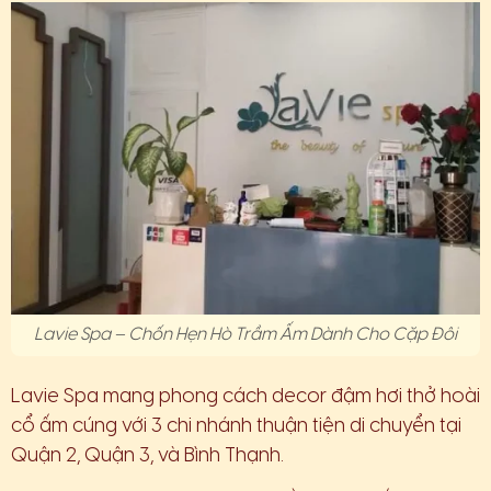
Lavie Spa – Chốn Hẹn Hò Trầm Ấm Dành Cho Cặp Đôi
Lavie Spa mang phong cách decor đậm hơi thở hoài
cổ ấm cúng với 3 chi nhánh thuận tiện di chuyển tại
Quận 2, Quận 3, và Bình Thạnh.