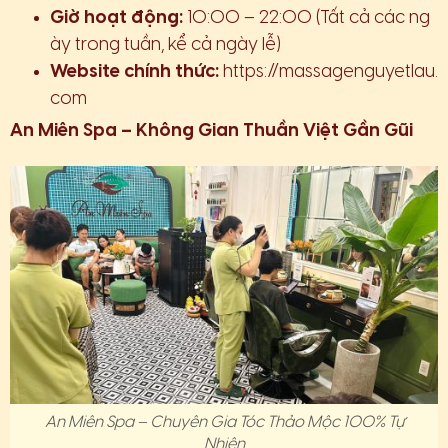
Giờ hoạt động:
10:00 – 22:00 (Tất cả các ng
ày trong tuần, kể cả ngày lễ)
Website chính thức:
https://massagenguyetlau.
com
An Miên Spa – Không Gian Thuần Việt Gần Gũi
An Miên Spa – Chuyên Gia Tóc Thảo Mộc 100% Tự
Nhiên