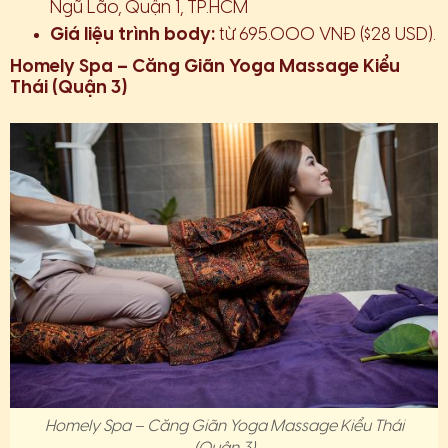
Ngũ Lão, Quận 1, TP.HCM
Giá liệu trình body:
từ 695.000 VNĐ ($28 USD).
Homely Spa – Căng Giãn Yoga Massage Kiểu
Thái (Quận 3)
Homely Spa – Căng Giãn Yoga Massage Kiểu Thái