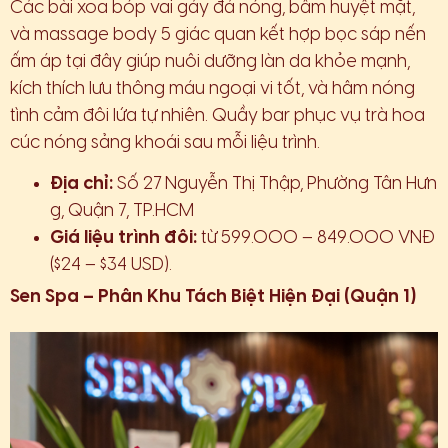
Các bài xoa bóp vai gáy đá nóng, bấm huyệt mặt,
và massage body 5 giác quan kết hợp bọc sáp nến
ấm áp tại đây giúp nuôi dưỡng làn da khỏe mạnh,
kích thích lưu thông máu ngoại vi tốt, và hâm nóng
tình cảm đôi lứa tự nhiên. Quầy bar phục vụ trà hoa
cúc nóng sảng khoái sau mỗi liệu trình.
Địa chỉ:
Số 27 Nguyễn Thị Thập, Phường Tân Hưn
g, Quận 7, TP.HCM
Giá liệu trình đôi:
từ 599.000 – 849.000 VNĐ
($24 – $34 USD).
Sen Spa – Phân Khu Tách Biệt Hiện Đại (Quận 1)