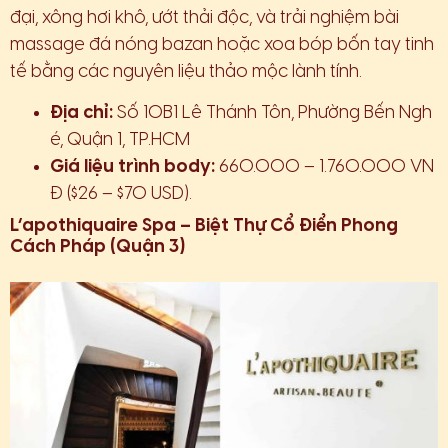
đại, xông hơi khô, ướt thải độc, và trải nghiệm bài
massage đá nóng bazan hoặc xoa bóp bốn tay tinh
tế bằng các nguyên liệu thảo mộc lành tính.
Địa chỉ:
Số 10B1 Lê Thánh Tôn, Phường Bến Ngh
é, Quận 1, TP.HCM
Giá liệu trình body:
660.000 – 1.760.000 VN
Đ ($26 – $70 USD).
L’apothiquaire Spa – Biệt Thự Cổ Điển Phong
Cách Pháp (Quận 3)