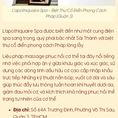
L’apothiquaire Spa – Biệt Thự Cổ Điển Phong Cách
Pháp (Quận 3)
L’apothiquaire Spa được biết đến như một cung điện
spa sang trọng, quý phái bậc nhất Sài Thành với biệt
thự cổ điển phong cách Pháp lộng lẫy.
Liệu pháp massage phục hồi cơ thể tại đây nổi tiếng
nhờ việc phối hợp ăn ý giữa khứu giác và xúc giác, sử
dụng các dòng tinh dầu hữu cơ cao cấp nhập khẩu
trực tiếp. Những kỹ thuật nắn bóp, vuốt cơ dài và sâu
giúp thúc đẩy lưu thông tuần hoàn khí huyết dưới da,
giảm đau mỏi cơ, và kích thích khả năng phục hồi thể
trạng tự nhiên của cơ thể.
Địa chỉ:
Số 64A Trương Định, Phường Võ Thị Sáu,
Quận 3, TP.HCM