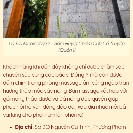
Lá Trà Medical Spa – Bấm Huyệt Châm Cứu Cổ Truyền
(Quận 1)
Khách hàng khi đến đây không chỉ được chăm sóc
chuyên sâu cùng các bác sĩ Đông Y mà còn được
đắm chìm trong phòng massage ấm cúng ngập tràn
hương thảo mộc sấy nóng. Bài massage kết hợp với
gối nóng thảo dược và đá nóng độc quyền giúp
phục hồi hệ vận động dẻo dai, xoa dịu nhức mỏi bả
vai lưng cho phái nam lẫn phái nữ.
Địa chỉ:
Số 20 Nguyễn Cư Trinh, Phường Phạm