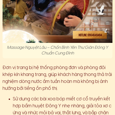
Massage Nguyệt Lâu – Chốn Bình Yên Thư Giãn Đông Y
Chuẩn Cung Đình
Đơn vị trang bị hệ thống phòng đơn và phòng đôi
khép kín khang trang, giúp khách hàng thong thả trải
nghiệm dòng nước ấm tuần hoàn mà không bị ảnh
hưởng bởi tiếng ồn phố thị.
Sử dụng các bài xoa bóp miết cơ cổ truyền kết
hợp bấm huyệt Đông Y nhẹ nhàng, giải tỏa xơ c
ứng và nhức mỏi bả vai, thắt lưng, và bắp chân