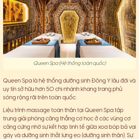
Queen Spa (Hệ thống toàn quốc)
Queen Spa là hệ thống dưỡng sinh Đông Y lâu đời và
uy tín sở hữu hơn 50 chi nhánh khang trang phủ
sóng rộng rãi trên toàn quốc.
Liệu trình massage toàn thân tại Queen Spa tập
trung giải phóng căng thẳng cơ học ở các vùng cơ
căng cứng nhờ sự kết hợp tinh tế giữa xoa bóp bả vai
gáy và dưỡng sinh thắt lưng eo (dưỡng sinh thận). Sự