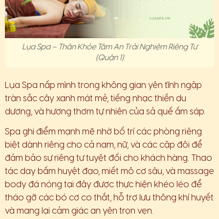
Lụa Spa – Thân Khỏe Tâm An Trải Nghiệm Riêng Tư
(Quận 1)
Lụa Spa nấp mình trong không gian yên tĩnh ngập
tràn sắc cây xanh mát mẻ, tiếng nhạc thiền du
dương, và hương thơm tự nhiên của sả quế ấm sáp.
Spa ghi điểm mạnh mẽ nhờ bố trí các phòng riêng
biệt dành riêng cho cả nam, nữ, và các cặp đôi để
đảm bảo sự riêng tư tuyệt đối cho khách hàng. Thao
tác day bấm huyệt đạo, miết mô cơ sâu, và massage
body đá nóng tại đây được thực hiện khéo léo để
tháo gỡ các bó cơ co thắt, hỗ trợ lưu thông khí huyết
và mang lại cảm giác an yên trọn vẹn.