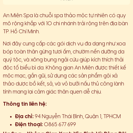
An Miên Spa là chuỗi spa thảo mộc tự nhiên có quy
mô rộng khắp với 10 chi nhánh trải rộng trên địa bàn
TP. Hồ Chí Minh.
Nơi đây cung cấp các gói dịch vụ đa dạng như xoa
bóp toàn thân gừng tươi ấm, chườm nến dưỡng da
quý tộc, và xông bụng ngải cứu giúp kích thích thải
độc tố biểu bì da. Không gian An Miên được thiết kế
mộc mạc, gần gũi, sử dụng các sản phẩm gội xả
thảo dược bồ kết, sả, và vỏ bưởi nấu thủ công lành
tính mang lại cảm giác thân quen dễ chịu.
Thông tin liên hệ:
Địa chỉ:
94 Nguyễn Thái Bình, Quận 1, TPHCM
Điện thoại:
0865 677 699