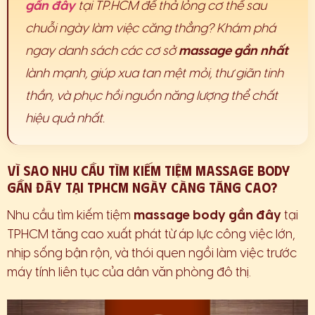
gần đây
tại TP.HCM để thả lỏng cơ thể sau
chuỗi ngày làm việc căng thẳng? Khám phá
ngay danh sách các cơ sở
massage gần nhất
lành mạnh, giúp xua tan mệt mỏi, thư giãn tinh
thần, và phục hồi nguồn năng lượng thể chất
hiệu quả nhất.
Vì Sao Nhu Cầu Tìm Kiếm Tiệm Massage Body
Gần Đây Tại TPHCM Ngày Càng Tăng Cao?
Nhu cầu tìm kiếm tiệm
massage body gần đây
tại
TPHCM tăng cao xuất phát từ áp lực công việc lớn,
nhịp sống bận rộn, và thói quen ngồi làm việc trước
máy tính liên tục của dân văn phòng đô thị.