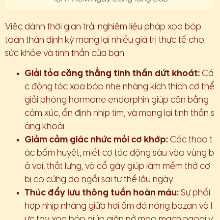
Việc dành thời gian trải nghiệm liệu pháp xoa bóp
toàn thân định kỳ mang lại nhiều giá trị thực tế cho
sức khỏe và tinh thần của bạn:
Giải tỏa căng thẳng tinh thần dứt khoát:
Cá
c động tác xoa bóp nhẹ nhàng kích thích cơ thể
giải phóng hormone endorphin giúp cân bằng
cảm xúc, ổn định nhịp tim, và mang lại tinh thần s
ảng khoái.
Giảm cảm giác nhức mỏi cơ khớp:
Các thao t
ác bấm huyệt, miết cơ tác động sâu vào vùng b
ả vai, thắt lưng, và cổ gáy giúp làm mềm thớ cơ
bị co cứng do ngồi sai tư thế lâu ngày.
Thúc đẩy lưu thông tuần hoàn máu:
Sự phối
hợp nhịp nhàng giữa hơi ấm đá nóng bazan và l
ực tay xoa bóp giúp giãn nở mao mạch ngoại v