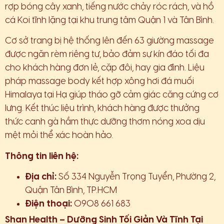
rợp bóng cây xanh, tiếng nước chảy róc rách, và hồ
cá Koi tĩnh lặng tại khu trung tâm Quận 1 và Tân Bình.
Cơ sở trang bị hệ thống lên đến 63 giường massage
được ngăn rèm riêng tư, bảo đảm sự kín đáo tối đa
cho khách hàng đơn lẻ, cặp đôi, hay gia đình. Liệu
pháp massage body kết hợp xông hơi đá muối
Himalaya tại Hạ giúp tháo gỡ cảm giác căng cứng cơ
lưng. Kết thúc liệu trình, khách hàng được thưởng
thức canh gà hầm thực dưỡng thơm nóng xoa dịu
mệt mỏi thể xác hoàn hảo.
Thông tin liên hệ:
Địa chỉ:
Số 334 Nguyễn Trọng Tuyển, Phường 2,
Quận Tân Bình, TP.HCM
Điện thoại:
0908 661 683
Shan Health – Dưỡng Sinh Tối Giản Và Tĩnh Tại