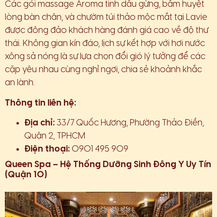
Các gói massage Aroma tinh dầu gừng, bấm huyệt
lòng bàn chân, và chườm túi thảo mộc mắt tại Lavie
được đông đảo khách hàng đánh giá cao về độ thư
thái. Không gian kín đáo, lịch sự kết hợp với hơi nước
xông sả nóng là sự lựa chọn đổi gió lý tưởng để các
cặp yêu nhau cùng nghỉ ngơi, chia sẻ khoảnh khắc
an lành.
Thông tin liên hệ:
Địa chỉ:
33/7 Quốc Hương, Phường Thảo Điền,
Quận 2, TPHCM
Điện thoại:
0901 495 909
Queen Spa – Hệ Thống Dưỡng Sinh Đông Y Uy Tín
(Quận 10)