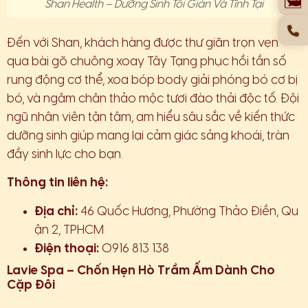
Shan Health – Dưỡng Sinh Tối Giản Và Tĩnh Tại
Đến với Shan, khách hàng được thư giãn trọn vẹn
qua bài gõ chuông xoay Tây Tạng phục hồi tần số
rung động cơ thể, xoa bóp body giải phóng bó cơ bị
bó, và ngâm chân thảo mộc tươi đào thải độc tố. Đội
ngũ nhân viên tận tâm, am hiểu sâu sắc về kiến thức
dưỡng sinh giúp mang lại cảm giác sảng khoái, tràn
đầy sinh lực cho bạn.
Thông tin liên hệ:
Địa chỉ:
46 Quốc Hương, Phường Thảo Điền, Qu
ận 2, TPHCM
Điện thoại:
0916 813 138
Lavie Spa – Chốn Hẹn Hò Trầm Ấm Dành Cho
Cặp Đôi