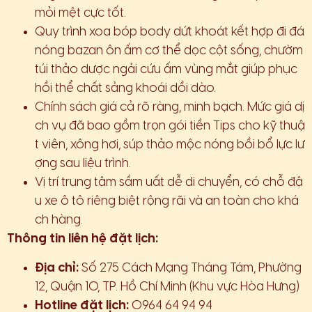
mỏi mệt cực tốt.
Quy trình xoa bóp body dứt khoát kết hợp đi đá
nóng bazan ôn ấm cơ thể dọc cột sống, chườm
túi thảo dược ngải cứu ấm vùng mắt giúp phục
hồi thể chất sảng khoái dồi dào.
Chính sách giá cả rõ ràng, minh bạch. Mức giá dị
ch vụ đã bao gồm trọn gói tiền Tips cho kỹ thuậ
t viên, xông hơi, súp thảo mộc nóng bồi bổ lực lư
ợng sau liệu trình.
Vị trí trung tâm sầm uất dễ di chuyển, có chỗ đậ
u xe ô tô riêng biệt rộng rãi và an toàn cho khá
ch hàng.
Thông tin liên hệ đặt lịch:
Địa chỉ:
Số 275 Cách Mạng Tháng Tám, Phường
12, Quận 10, TP. Hồ Chí Minh (Khu vực Hòa Hưng)
Hotline đặt lịch:
0964 64 94 94