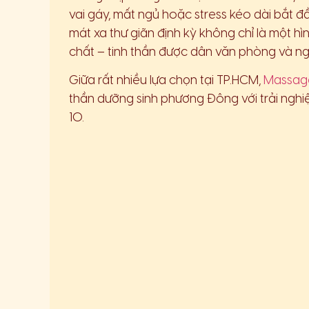
vai gáy, mất ngủ hoặc stress kéo dài bắt đầ
mát xa thư giãn định kỳ không chỉ là một h
chất – tinh thần được dân văn phòng và ng
Giữa rất nhiều lựa chọn tại TP.HCM,
Massag
thần dưỡng sinh phương Đông với trải ng
10.