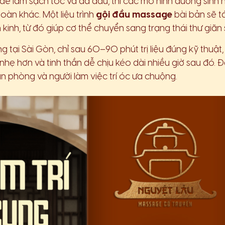
 để làm sạch tóc và da đầu, thì các mô hình dưỡng sinh h
oàn khác. Một liệu trình
gội đầu massage
bài bản sẽ t
 kinh, từ đó giúp cơ thể chuyển sang trạng thái thư giãn 
 tại Sài Gòn, chỉ sau 60–90 phút trị liệu đúng kỹ thuật
nhẹ hơn và tinh thần dễ chịu kéo dài nhiều giờ sau đó. 
ăn phòng và người làm việc trí óc ưa chuộng.