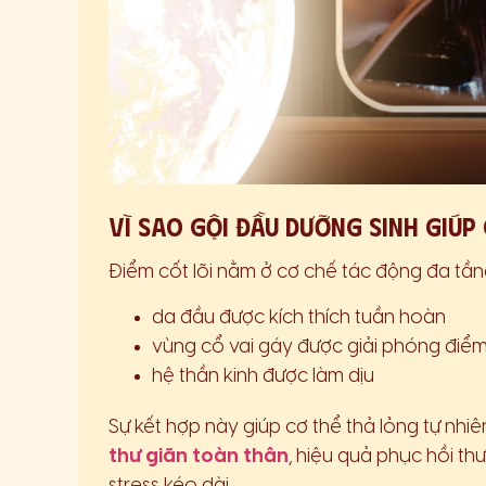
Vì sao gội đầu dưỡng sinh giúp 
Điểm cốt lõi nằm ở cơ chế tác động đa tầng
da đầu được kích thích tuần hoàn
vùng cổ vai gáy được giải phóng điể
hệ thần kinh được làm dịu
Sự kết hợp này giúp cơ thể thả lỏng tự nhiên
thư giãn toàn thân
, hiệu quả phục hồi t