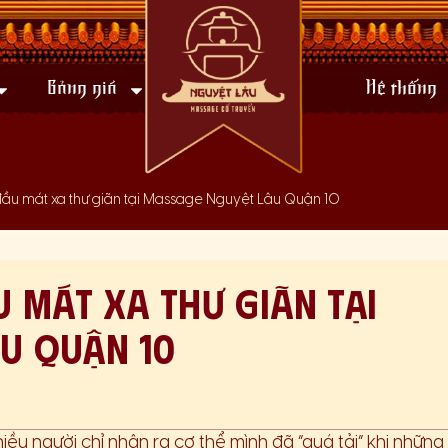
Bảng giá
Hệ thống
đầu mát xa thư giãn tại Massage Nguyệt Lâu Quận 10
u mát xa thư giãn tại
u Quận 10
iều người chỉ nhận ra cơ thể mình đã “quá tải” khi nhữn