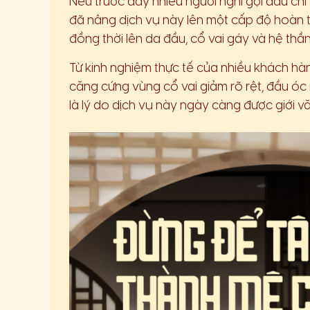
Nếu trước đây nhiều người nghĩ gội đầu chỉ
đã nâng dịch vụ này lên một cấp độ hoàn t
đồng thời lên da đầu, cổ vai gáy và hệ thần
Từ kinh nghiệm thực tế của nhiều khách hàng
căng cứng vùng cổ vai giảm rõ rệt, đầu óc 
là lý do dịch vụ này ngày càng được giới v