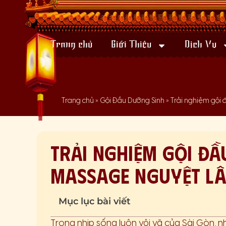
Trang chủ
Giới Thiệu
Dịch Vụ
Trang chủ
»
Gội Đầu Dưỡng Sinh
»
Trải nghiệm gội 
Trải nghiệm gội đầ
Massage Nguyệt Lâ
Mục lục bài viết
Trong nhịp sống luôn vội vã của Sài Gòn, nh