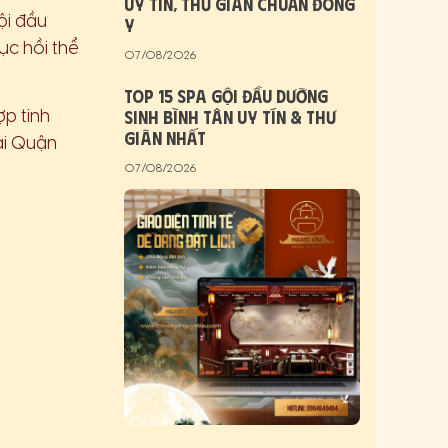
Uy Tín, Thư Giãn Chuẩn Đông
ội đầu
Y
ục hồi thể
07/08/2026
Top 15 Spa Gội Đầu Dưỡng
Sinh Bình Tân Uy Tín & Thư
p tinh
Giãn Nhất
ại Quận
07/08/2026