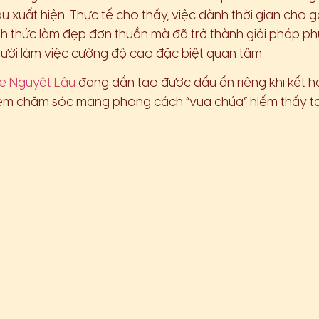
u xuất hiện. Thực tế cho thấy, việc dành thời gian cho g
ình thức làm đẹp đơn thuần mà đã trở thành giải pháp ph
ười làm việc cường độ cao đặc biệt quan tâm.
e Nguyệt Lâu
đang dần tạo được dấu ấn riêng khi kết hợ
hiệm chăm sóc mang phong cách “vua chúa” hiếm thấy t