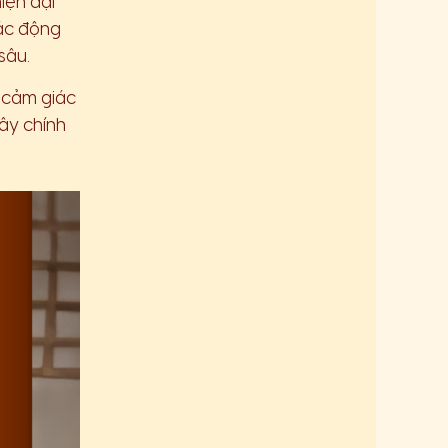
iện đại
ác động
sâu.
, cảm giác
Đây chính