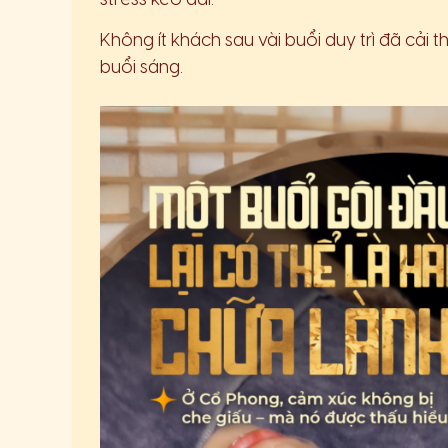
stress kéo dài.
Không ít khách sau vài buổi duy trì đã cải
buổi sáng.