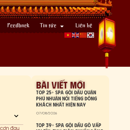
Feedback
Tin tức
Liên hệ
Bài viết mới
TOP 25+ Spa gội đầu quận
Phú Nhuận nổi tiếng đông
khách nhất hiện nay
07/08/2026
Top 39+ Spa Gội Đầu Gò Vấp
g cơn đau